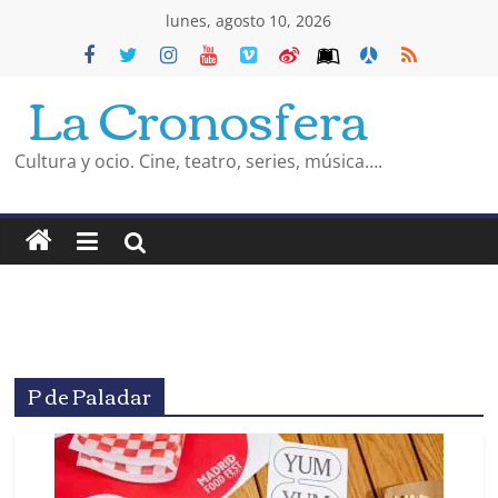
Saltar
lunes, agosto 10, 2026
al
La Cronosfera
contenido
Cultura y ocio. Cine, teatro, series, música….
P de Paladar