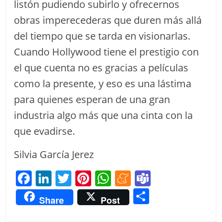
listón pudiendo subirlo y ofrecernos
obras imperecederas que duren más allá
del tiempo que se tarda en visionarlas.
Cuando Hollywood tiene el prestigio con
el que cuenta no es gracias a películas
como la presente, y eso es una lástima
para quienes esperan de una gran
industria algo más que una cinta con la
que evadirse.
Silvia García Jerez
F
Li
T
Pi
W
M
T
a
n
w
nt
h
e
e
C
Share
Post
c
k
itt
er
at
n
a
o