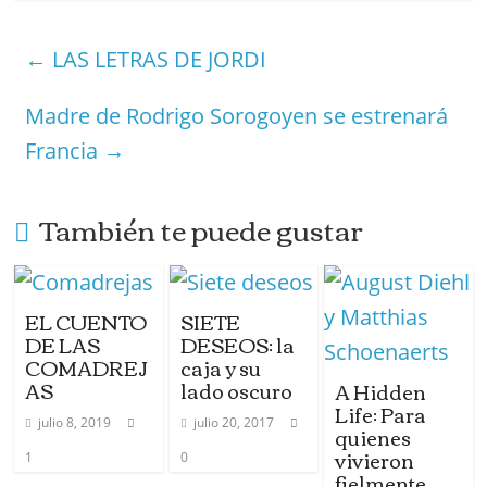
e
e
er
e
s
e
m
m
b
dI
st
A
a
s
p
←
LAS LETRAS DE JORDI
o
n
p
m
ar
o
p
e
tir
Madre de Rodrigo Sorogoyen se estrenará
k
Francia
→
También te puede gustar
EL CUENTO
SIETE
DE LAS
DESEOS: la
COMADREJ
caja y su
AS
lado oscuro
A Hidden
Life: Para
julio 8, 2019
julio 20, 2017
quienes
vivieron
1
0
fielmente