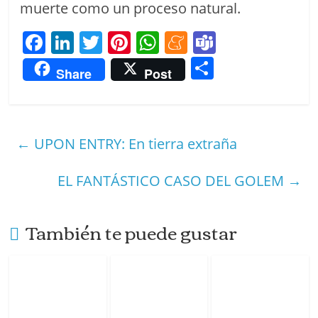
muerte como un proceso natural.
F
Li
T
Pi
W
M
T
a
n
w
nt
h
e
e
C
Share
Post
c
k
itt
er
at
n
a
o
e
e
er
e
s
e
m
m
b
dI
st
A
a
s
p
←
UPON ENTRY: En tierra extraña
o
n
p
m
ar
o
p
e
tir
EL FANTÁSTICO CASO DEL GOLEM
→
k
También te puede gustar