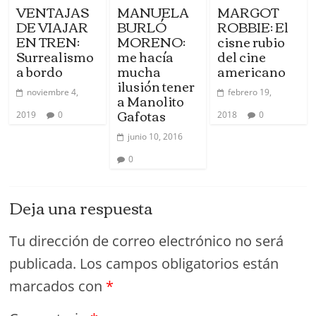
VENTAJAS
MANUELA
MARGOT
DE VIAJAR
BURLÓ
ROBBIE: El
EN TREN:
MORENO:
cisne rubio
Surrealismo
me hacía
del cine
a bordo
mucha
americano
ilusión tener
noviembre 4,
febrero 19,
a Manolito
Gafotas
2019
0
2018
0
junio 10, 2016
0
Deja una respuesta
Tu dirección de correo electrónico no será
publicada.
Los campos obligatorios están
marcados con
*