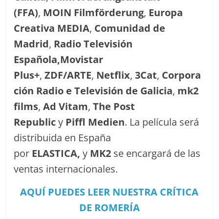
(FFA)
,
MOIN Filmförderung
,
Europa
Creativa MEDIA
,
Comunidad de
Madrid
,
Radio Televisión
Española,
Movistar
Plus+
,
ZDF/ARTE
,
Netflix
,
3Cat
,
Corpora
ción Radio e Televisión de Galicia
,
mk2
films
,
Ad Vitam
,
The Post
Republic
y
Piffl Medien
. La película será
distribuida en España
por
ELASTICA,
y
MK2
se encargará de las
ventas internacionales.
AQUÍ PUEDES LEER NUESTRA CRÍTICA
DE ROMERÍA