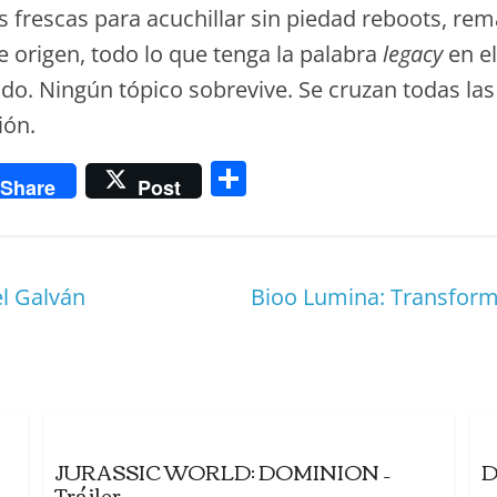
 frescas para acuchillar sin piedad reboots, rem
de origen, todo lo que tenga la palabra
legacy
en el
ado. Ningún tópico sobrevive. Se cruzan todas las
ión.
C
Share
Post
o
m
p
el Galván
Bioo Lumina: Transforma
ar
tir
JURASSIC WORLD: DOMINION –
D
Tráiler