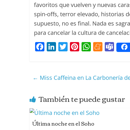
favoritos que vuelven y nuevas caras
spin-offs, terror elevado, historias 
supuesto, no es final. Nada es sagr
para cancelar la cultura de cancelac
F
Li
T
Pi
W
M
T
a
n
w
nt
h
e
e
c
k
itt
er
at
n
a
e
e
er
e
s
e
m
←
Miss Caffeina en La Carbonería d
b
dI
st
A
a
s
o
n
p
m
También te puede gustar
o
p
e
k
Última noche en el Soho