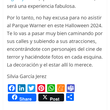
será una experiencia fabulosa.
Por lo tanto, no hay excusa para no asistir
al Parque Warner en este Halloween 2024.
Te lo vas a pasar muy bien caminando por
sus calles y subiendo a sus atracciones,
encontrándote con personajes del cine de
terror y haciéndote fotos en cada esquina.
La decoración y el estar allí lo merece.
Silvia García Jerez
F
Li
T
Pi
W
M
T
a
n
w
nt
h
e
e
C
Share
Post
c
k
itt
er
at
n
a
o