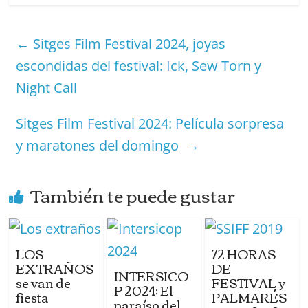
e
e
er
e
s
e
m
m
b
dI
st
A
a
s
p
o
n
p
m
←
Sitges Film Festival 2024, joyas
ar
o
p
e
escondidas del festival: Ick, Sew Torn y
tir
k
Night Call
Sitges Film Festival 2024: Película sorpresa
y maratones del domingo
→
También te puede gustar
LOS
72 HORAS
EXTRAÑOS
DE
INTERSICO
se van de
FESTIVAL y
P 2024: El
fiesta
PALMARÉS
paraíso del