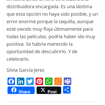
distribuidora encargada. Es una lástima
que esta opción no haya sido posible, y un
error enorme porque la taquilla, aunque
esté siendo muy floja últimamente para
todas las películas, podría haber ido muy
positiva. Se habría merecido la
oportunidad de descubrirlo. Y de
celebrarlo.
Silvia García Jerez
F
Li
T
Pi
W
M
T
a
n
w
nt
h
e
e
C
Share
Post
c
k
itt
er
at
n
a
o
e
e
er
e
s
e
m
m