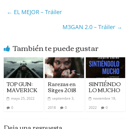
b
dI
st
A
a
s
p
←
EL MEJOR – Tráiler
o
n
p
m
ar
o
p
e
tir
M3GAN 2.0 – Tráiler
→
k
También te puede gustar
TOP GUN:
Rarezas en
SINTIÉNDO
MAVERICK
Sitges 2018
LO MUCHO
mayo 25, 2022
septiembre 3,
noviembre 18,
0
2018
0
2022
0
Deja una respuesta