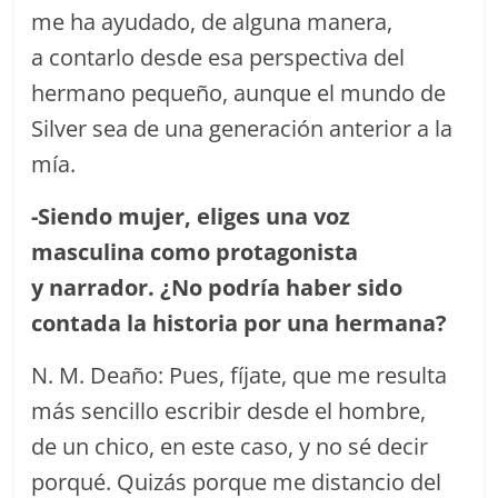
me ha ayudado, de alguna manera,
a contarlo desde esa perspectiva del
hermano pequeño, aunque el mundo de
Silver sea de una generación anterior a la
mía.
-S
iendo mujer, el
i
ges
una
voz
masculina como protagonista
y
narrador.
¿
No p
odr
í
a haber sido
contada
la historia
por una hermana?
N. M. Deaño: Pues, fíjate, que me resulta
más sencillo escribir desde el hombre,
de un chico, en este caso, y no sé decir
porqué. Quizás porque me distancio del