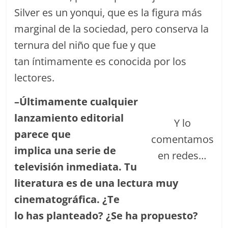
Silver es un yonqui, que es la figura más
marginal de la sociedad, pero conserva la
ternura del niño que fue y que
tan íntimamente es conocida por los
lectores.
–
Ú
ltimamente
cualquier
lanzamiento editorial
Y lo
parece que
comentamos
implica
una
serie de
en redes…
televisi
ó
n
inmediata. Tu
literatura
es
de
una lectura muy
cinematogr
á
fica
.
¿
Te
lo
ha
s
planteado?
¿
Se ha propuesto?